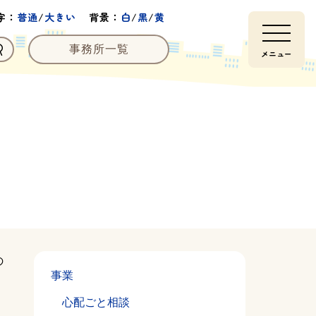
字：
普通
/
大きい
背景：
白
/
黒
/
黄
事務所一覧
メニュー
の
事業
心配ごと相談
も