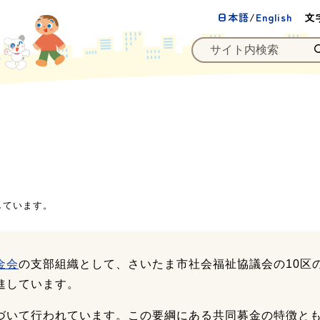
日本語
/
English
文
しています。
金会
の支部組織として、さいたま市社会福祉協議会の10区
進しています。
づいて行われています。この要綱にある共同募金の特徴と