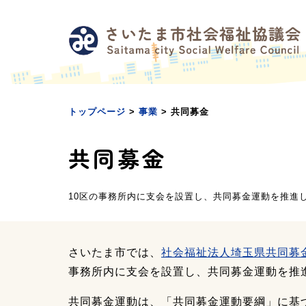
メ
本
フ
ニ
文
ッ
ュ
へ
タ
ー
移
ー
へ
動
へ
移
移
動
動
トップページ
>
事業
> 共同募金
共同募金
10区の事務所内に支会を設置し、共同募金運動を推進
さいたま市では、
社会福祉法人埼玉県共同募
事務所内に支会を設置し、共同募金運動を推
共同募金運動は、「共同募金運動要綱」に基