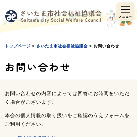
メ
本
フ
ニ
文
ッ
ュ
へ
タ
メニュー
ー
移
ー
へ
動
へ
移
移
動
動
トップページ
>
さいたま市社会福祉協議会
> お問い合わせ
お問い合わせ
お問い合わせの内容によっては回答にお時間をいただ
く場合がございます。
本会の個人情報の取り扱いをご確認のうえフォームを
ご利用ください。